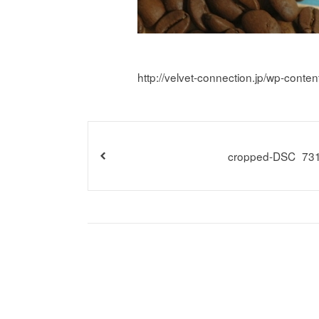
http://velvet-connection.jp/wp-con
cropped-DSC_731