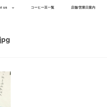
t us
コーヒー豆一覧
店舗/営業日案内
jpg