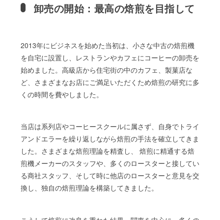
卸売の開始：最高の焙煎を目指して
2013年にビジネスを始めた当初は、小さな中古の焙煎機
を自宅に設置し、レストランやカフェにコーヒーの卸売を
始めました。高級店から住宅街の中のカフェ、製菓店な
ど、さまざまなお店にご満足いただくため焙煎の研究に多
くの時間を費やしました。
当店は系列店やコーヒースクールに属さず、自身でトライ
アンドエラーを繰り返しながら焙煎の手法を確立してきま
した。さまざまな焙煎理論を精査し、 焙煎に精通する焙
煎機メーカーのスタッフや、多くのロースターと接してい
る商社スタッフ、そして時に他店のロースターと意見を交
換し、独自の焙煎理論を構築してきました。
こうして焙煎に改良を重ねた結果、関東を中心に、多くの