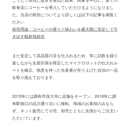
飲食店にコーヒーを導入していただけるようになりまし
た。当店の焙煎についてより詳しくは以下の記事を御覧く
ださい
焙煎理論：コーヒーの香りと味わいを最大限に安定して引
き出す輻射熱焙煎
また安定して高品質の豆を仕入れるため、常に試飲を繰り
返しながら生産区画を限定したマイクロロットの仕入れル
ートを確立。熱意を持った生産者が作り上げた自信の一品
を取り揃えております。
2015年には調布市深大寺に店舗をオープン、2018年に調
布駅南口の品川通り沿いに移転。地域のお客様のみなら
ず、ネット販売にて小売、卸売とともに全国からご注文い
ただいています。