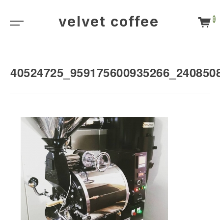
velvet coffee
0
40524725_959175600935266_240850